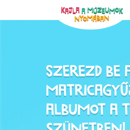
Szerezd be 
matricagyű
albumot a 
szünetben!