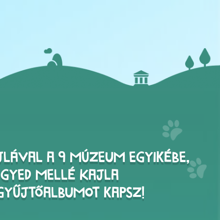
jlával a 9 múzeum egyikébe,
egyed mellé Kajla
gyűjtőalbumot kapsz!