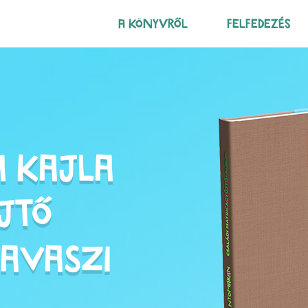
A KÖNYVRŐL
FELFEDEZÉS
Kajla a Múzeumok nyomában
a Kajla
jtő
tavaszi