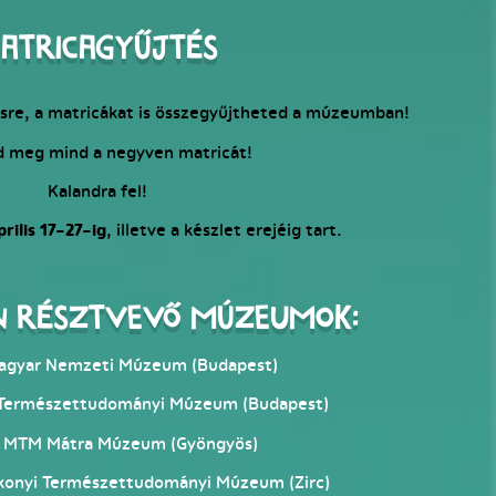
atricagyűjtés
ésre, a matricákat is összegyűjtheted a múzeumban!
d meg mind a negyven matricát!
Kalandra fel!
prilis 17-27-ig
, illetve a készlet erejéig tart.
n résztvevő múzeumok:
gyar Nemzeti Múzeum (Budapest)
ermészettudományi Múzeum (Budapest)
MTM Mátra Múzeum (Gyöngyös)
nyi Természettudományi Múzeum (Zirc)