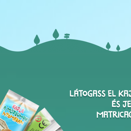
Látogass el Ka
és j
matrica