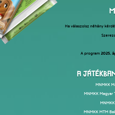
M
Ha válaszolsz néhány kérd
Szerez
A program
2025. á
A játékba
MNMKK Ma
MNMKK Magyar T
MNMKK 
MNMKK MTM Bako